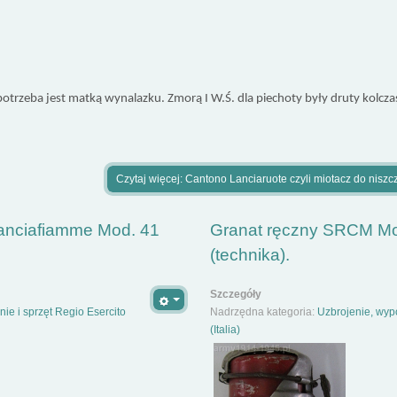
potrzeba jest matką wynalazku. Zmorą I W.Ś. dla piechoty były druty kolcz
Czytaj więcej: Cantono Lanciaruote czyli miotacz do niszcz
anciafiamme Mod. 41
Granat ręczny SRCM Mod
(technika).
Szczegóły
ie i sprzęt Regio Esercito
Nadrzędna kategoria:
Uzbrojenie, wypo
(Italia)