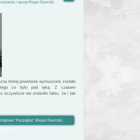
sażenie i sprzęt Regio Esercito
czna której powstanie wymuszone zostało
z tego co było pod ręką. Z czasem
 oczywiście nie zmieniło faktu, że i tak
zołgowa "Pazzaglia" (Regio Esercito)
echnika).