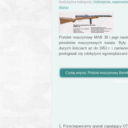
Nadrzędna kategoria:
Uzbrojenie, wyposażen
(Italia)
Pistolet maszynowy MAB 38 i jego nastę
pistoletów maszynowych świata. Był
dużych ilościach aż do 1951 r. i zarówno
posługiwali się zdobytymi egzemplarzami t
Czytaj więcej: Pistolet maszynowy Bere
(technik
Przeciwpancerny granat zapalający OTO