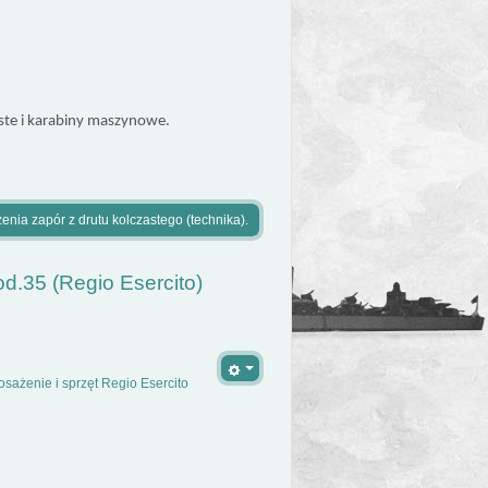
aste i karabiny maszynowe.
enia zapór z drutu kolczastego (technika).
.35 (Regio Esercito)
sażenie i sprzęt Regio Esercito