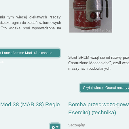
niu tym więcej ciekawych rzeczy
otacze ognia do zadań szturmowych
. Oto włoska broń wprowadzona na
a Lanciafiamme Mod. 41 d'assalto
Skrót SRCM wziął się od nazwy prz
a).
Costruzione Meccaniche", czyli włosk
maszynach budowlanych.
Czytaj więcej: Granat ręczny
a Mod.38 (MAB 38) Regio
Bomba przeciwczołgowa 
Esercito) (technika).
Szczegóły