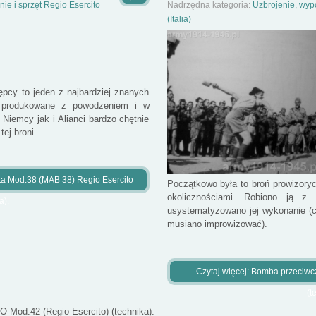
ie i sprzęt Regio Esercito
Nadrzędna kategoria:
Uzbrojenie, wypo
(Italia)
pcy to jeden z najbardziej znanych
y produkowane z powodzeniem i w
 Niemcy jak i Alianci bardzo chętnie
ej broni.
tta Mod.38 (MAB 38) Regio Esercito
Początkowo była to broń prowizory
okolicznościami. Robiono ją 
a).
usystematyzowano jej wykonanie (co
musiano improwizować).
Czytaj więcej: Bomba przeciwc
(t
 Mod.42 (Regio Esercito) (technika).