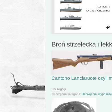
Broń strzelecka i lekka
Cantono Lanciaruote czyli m
Szczegóły
Nadrzędna kategoria:
Uzbrojenie, wyposażeni