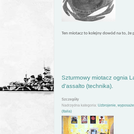
Ten miotacz to kolejny dowód na to, że 
Szturmowy miotacz ognia L
d'assalto (technika).
Szczegóły
Nadrzędna kategoria:
Uzbrojenie, wyposażen
(Italia)