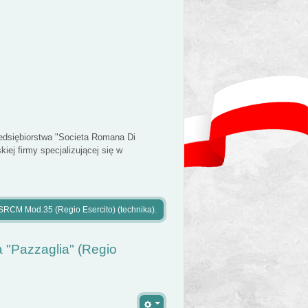
edsiębiorstwa "Societa Romana Di
iej firmy specjalizującej się w
 SRCM Mod.35 (Regio Esercito) (technika).
"Pazzaglia" (Regio